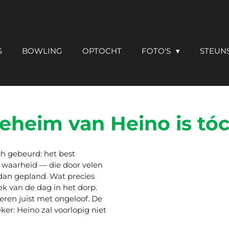
S
BOWLING
OPTOCHT
FOTO'S
STEUNS
heim van Heino is tóc
ch gebeurd: het best
 waarheid — die door velen
an gepland. Wat precies
k van de dag in het dorp.
ren juist met ongeloof. De
er: Heino zal voorlopig niet