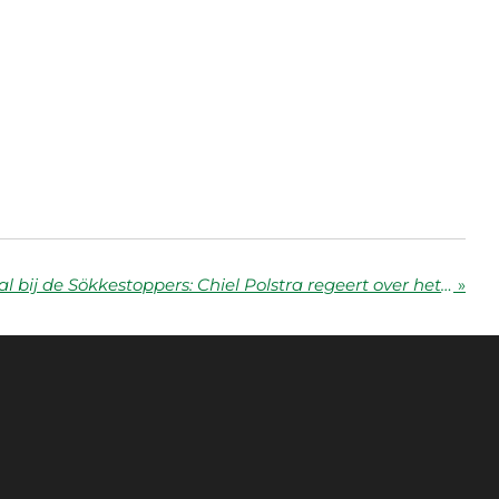
Nieuwe Prins Carnaval bij de Sökkestoppers: Chiel Polstra regeert over het Stoppersgat!
»