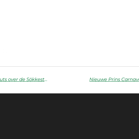
De Super Sokkestoppers Show Podcast – alle inns en outs over de Sökkestoppers!