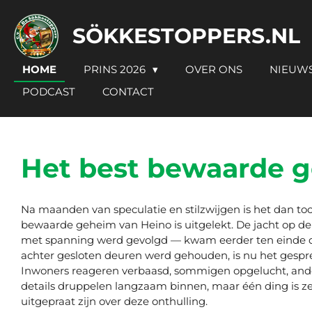
Ga
SÖKKESTOPPERS.NL
direct
naar
de
HOME
PRINS 2026
OVER ONS
NIEUW
hoofdinhoud
PODCAST
CONTACT
Het best bewaarde ge
Na maanden van speculatie en stilzwijgen is het dan to
bewaarde geheim van Heino is uitgelekt. De jacht op de
met spanning werd gevolgd — kwam eerder ten einde d
achter gesloten deuren werd gehouden, is nu het gespre
Inwoners reageren verbaasd, sommigen opgelucht, ande
details druppelen langzaam binnen, maar één ding is zek
uitgepraat zijn over deze onthulling.